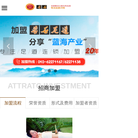
首页
끀
公司简介
品牌故事
넳
넲
新闻资讯
门店展示
服务项目
ATTRATC INVESTMENT
招商加盟
招商加盟
加盟流程
荣誉资质
形式及费用
加盟者资质
招生简章
求职招聘
联系我们