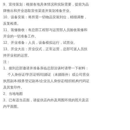
9、宣传策划：根据各地具体情况和实际需要，提前为品
牌推出和开业选取宣传渠道并策划准备开业。
10、设备安装：将所需一切物品安装到位，精细调整，
反复检查。
11、装修验收：有总部工程部与运营部人员验收装修和
开业的一切准备工作。
12、开业准备：人员，设备模拟运行，试营业。
13、开业大吉：开业仪式，正常运营，总部可派人员扶
持开业初的运营。
注：
1、接到总部邀请并准备亲临总部洽谈时请带一下材料：
个人身份证/学历证明/结婚证（未婚除外）或公司营业
执照副本/税务登记副本/企业法人身份证/组织机构代码证
及其复印件。
2、当地地图
3、已有适当店面，请提供店内外及周围环境的照片及店
内平面图。